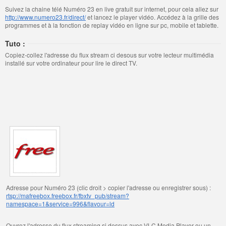
Suivez la chaine télé Numéro 23 en live gratuit sur internet, pour cela allez sur
http://www.numero23.fr/direct/
et lancez le player vidéo. Accédez à la grille des
programmes et à la fonction de replay vidéo en ligne sur pc, mobile et tablette.
Tuto :
Copiez-collez l'adresse du flux stream ci desous sur votre lecteur multimédia
installé sur votre ordinateur pour lire le direct TV.
Adresse pour Numéro 23 (clic droit > copier l'adresse ou enregistrer sous) :
rtsp://mafreebox.freebox.fr/fbxtv_pub/stream?
namespace=1&service=996&flavour=ld
Ouvrez l'adresse du flux streaming si dessus avec VLC Media Player ou un