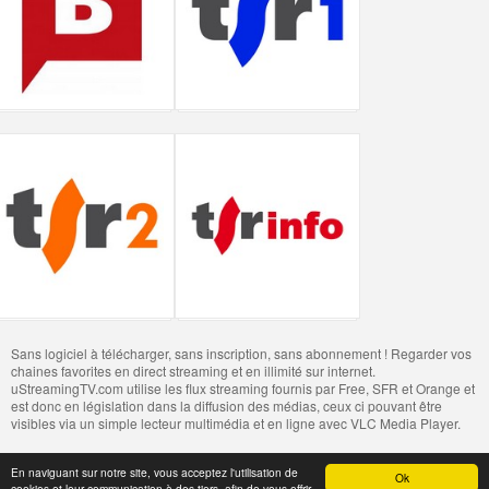
Sans logiciel à télécharger, sans inscription, sans abonnement ! Regarder vos
chaines favorites en direct streaming et en illimité sur internet.
uStreamingTV.com utilise les flux streaming fournis par Free, SFR et Orange et
est donc en législation dans la diffusion des médias, ceux ci pouvant être
visibles via un simple lecteur multimédia et en ligne avec VLC Media Player.
En naviguant sur notre site, vous acceptez l'utilisation de
Ok
cookies et leur communication à des tiers, afin de vous offrir