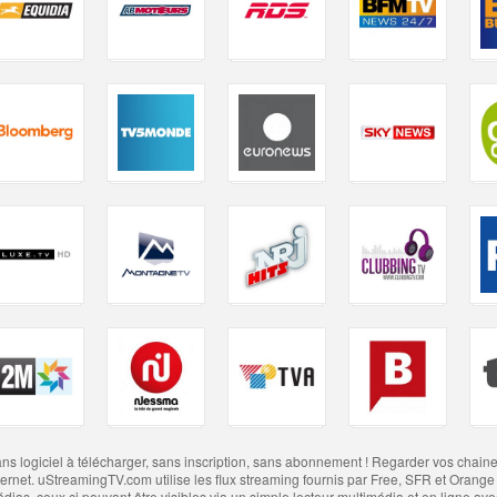
ns logiciel à télécharger, sans inscription, sans abonnement ! Regarder vos chaines 
ternet. uStreamingTV.com utilise les flux streaming fournis par Free, SFR et Orange 
dias, ceux ci pouvant être visibles via un simple lecteur multimédia et en ligne a