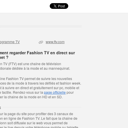
rogramme TV
www.ftv.com
ent regarder Fashion TV en direct sur
net ?
n TV (FTV) est une chaîne de télévision
ationale dédiée à la mode et au mannequinat.
ine Fashion TV permet de suivre les nouvelles
ces de la mode à travers les défilés et fashion week.
t à suivre en direct et gratuitement sur pc, mobile et
te tactile. Rendez-vous sur la
page officielle
pour
er la chaine de la mode en HD et en SD.
:
sur la page du site pour profiter des 3 canaux de
ion en ligne de Fashion TV. Le fait que la chaine de
sionn soit diffusée sur le web vous permet de
er le live depuis votre téléphone mobile ou tablette.