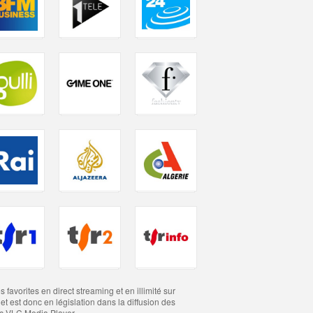
favorites en direct streaming et en illimité sur
et est donc en législation dans la diffusion des
vec VLC Media Player.