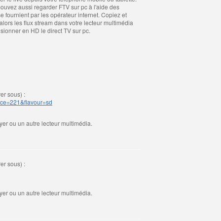
ouvez aussi regarder FTV sur pc à l'aide des
e fournient par les opérateur internet. Copiez et
 alors les flux stream dans votre lecteur multimédia
isionner en HD le direct TV sur pc.
er sous) :
vice=221&flavour=sd
er ou un autre lecteur multimédia.
er sous) :
er ou un autre lecteur multimédia.