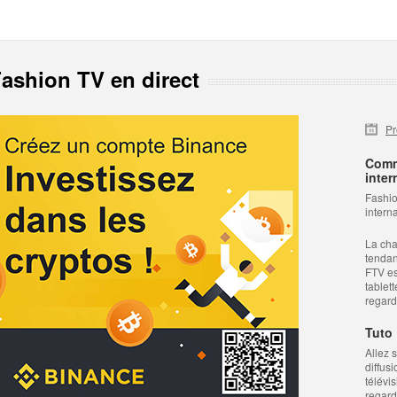
ashion TV en direct
P
Comm
inter
Fashio
intern
La cha
tendan
FTV es
tablet
regard
Tuto 
Allez 
diffus
télévi
regard